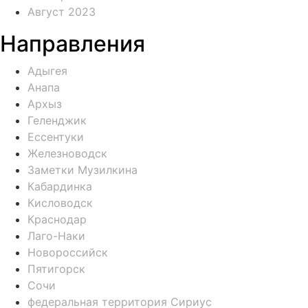
Август 2023
Направления
Адыгея
Анапа
Архыз
Геленджик
Ессентуки
Железноводск
Заметки Музилкина
Кабардинка
Кисловодск
Краснодар
Лаго-Наки
Новороссийск
Пятигорск
Сочи
федеральная территория Сириус