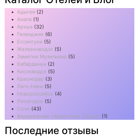
Адыгея
(2)
Анапа
(1)
Архыз
(32)
Геленджик
(6)
Ессентуки
(5)
Железноводск
(5)
Заметки Музилкина
(5)
Кабардинка
(2)
Кисловодск
(5)
Краснодар
(3)
Лаго-Наки
(5)
Новороссийск
(4)
Пятигорск
(5)
Сочи
(43)
федеральная территория Сириус
(1)
Последние отзывы