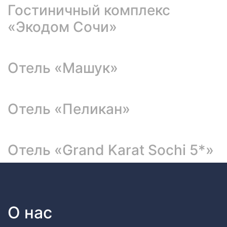
Гостиничный комплекс
«Экодом Сочи»
Отель «Машук»
Отель «Пеликан»
Отель «Grand Karat Sochi 5*»
О нас