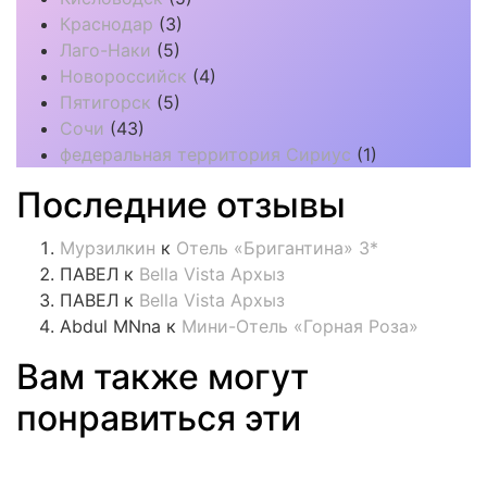
Краснодар
(3)
Лаго-Наки
(5)
Новороссийск
(4)
Пятигорск
(5)
Сочи
(43)
федеральная территория Сириус
(1)
Последние отзывы
Мурзилкин
к
Отель «Бригантина» 3*
ПАВЕЛ
к
Bella Vista Архыз
ПАВЕЛ
к
Bella Vista Архыз
Abdul MNna
к
Мини-Отель «Горная Роза»
Вам также могут
понравиться эти