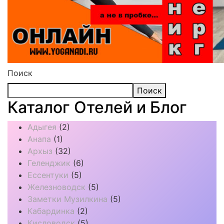
Поиск
Поиск
Каталог Отелей и Блог
Адыгея
(2)
Анапа
(1)
Архыз
(32)
Геленджик
(6)
Ессентуки
(5)
Железноводск
(5)
Заметки Музилкина
(5)
Кабардинка
(2)
Кисловодск
(5)