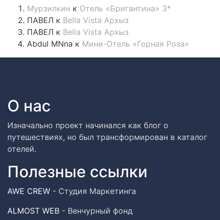
Мурзилкин
к
Отель «Бригантина» 3*
ПАВЕЛ
к
Bella Vista Архыз
ПАВЕЛ
к
Bella Vista Архыз
Abdul MNna
к
Мини-Отель «Горная Роза»
О нас
Изначально проект начинался как блог о
путешествиях, но был трансформирован в каталог
отелей.
Полезные ссылки
AWE CREW
- Студия Маркетинга
ALMOST WEB
- Венчурный фонд