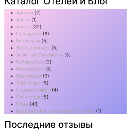
Каталог Отелей и Блог
Адыгея
(2)
Анапа
(1)
Архыз
(32)
Геленджик
(6)
Ессентуки
(5)
Железноводск
(5)
Заметки Музилкина
(5)
Кабардинка
(2)
Кисловодск
(5)
Краснодар
(3)
Лаго-Наки
(5)
Новороссийск
(4)
Пятигорск
(5)
Сочи
(43)
федеральная территория Сириус
(1)
Последние отзывы