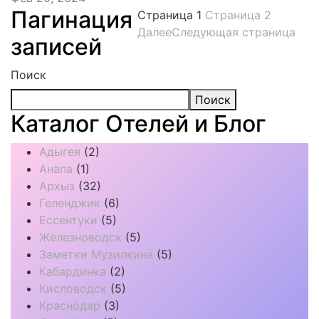
Пагинация
Страница
1
Страница
2
Далее
Следующая страница
записей
Поиск
Поиск
Каталог Отелей и Блог
Адыгея
(2)
Анапа
(1)
Архыз
(32)
Геленджик
(6)
Ессентуки
(5)
Железноводск
(5)
Заметки Музилкина
(5)
Кабардинка
(2)
Кисловодск
(5)
Краснодар
(3)