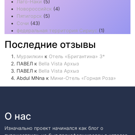
Лаго-Наки
(5)
Новороссийск
(4)
Пятигорск
(5)
Сочи
(43)
федеральная территория Сириус
(1)
Последние отзывы
Мурзилкин
к
Отель «Бригантина» 3*
ПАВЕЛ
к
Bella Vista Архыз
ПАВЕЛ
к
Bella Vista Архыз
Abdul MNna
к
Мини-Отель «Горная Роза»
О нас
Изначально проект начинался как блог о